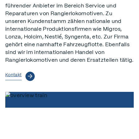
LSB Lok Service Balmer AG, Wässeristrasse 2, 8340
führender Anbieter im Bereich Service und
Hinwil, Schweiz
Reparaturen von Rangierlokomotiven. Zu
Anfahrt
unseren Kundenstamm zählen nationale und
internationale Produktionsfirmen wie Migros,
Lonza, Holcim, Nestlé, Syngenta, etc. Zur Firma
Kontakt
gehört eine namhafte Fahrzeugflotte. Ebenfalls
Telefon:
+41 44 937 32 72
sind wir im internationalen Handel von
E-Mail:
info@lsbag.ch
Rangierlokomotiven und deren Ersatzteilen tätig.
Kontakt
Impressum
Datenschutz
AGB
© LSB Lok Service Balmer AG|
Design und Konzept by
UBIQ AG